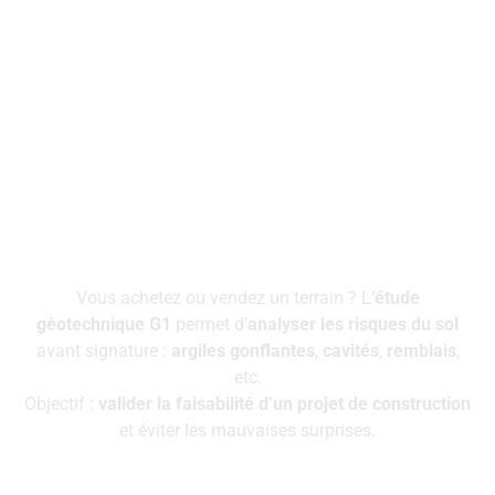
Étude géotechnique
préalable G1
Vous achetez ou vendez un terrain ? L’
étude
géotechnique G1
permet d’
analyser les risques du sol
avant signature :
argiles gonflantes
,
cavités
,
remblais
,
etc.
Objectif :
valider la faisabilité d’un projet de construction
et éviter les mauvaises surprises.